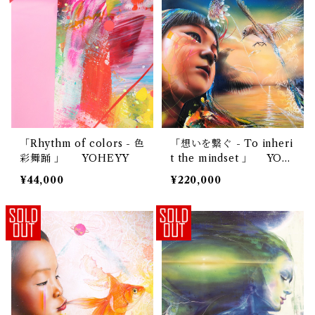
「Rhythm of colors - 色
「想いを繋ぐ - To inheri
彩舞踊 」 YOHEYY
t the mindset 」 YOH
EYY
¥44,000
¥220,000