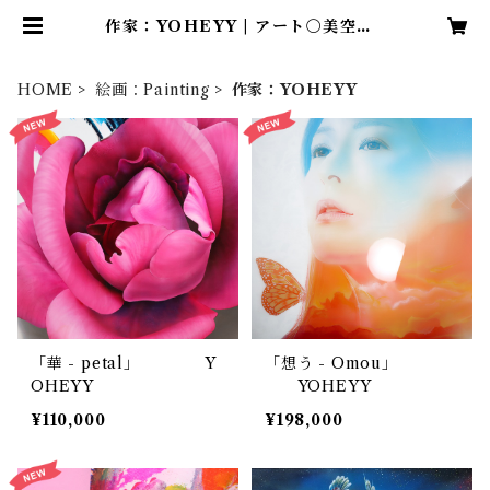
作家：YOHEYY | アート〇美空間S
aga
HOME
絵画：Painting
作家：YOHEYY
「華 - petal」 Y
「想う - Omou」
OHEYY
YOHEYY
¥110,000
¥198,000