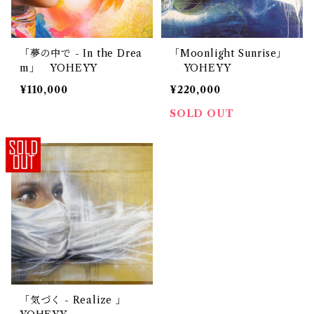
「夢の中で - In the Drea
「Moonlight Sunrise」
m」 YOHEYY
YOHEYY
¥110,000
¥220,000
SOLD OUT
「気づく - Realize 」