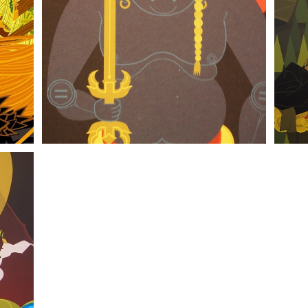
「fudo2021_blue 」 中川学
「ni
- Gaku Nakagawa
¥88,000