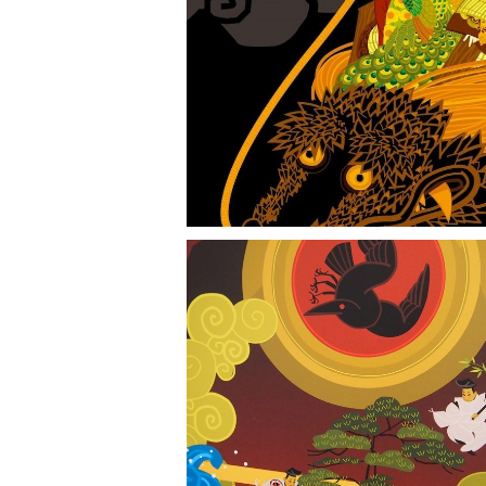
「鬼神力 - Kishinriki 」 中川学 - G
aku Nakagawa
¥88,000
「nippon mandala east」 中川学 -
Gaku Nakagawa
¥275,000